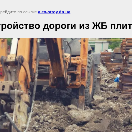
перейдите по ссылке
alex-stroy.dp.ua
тройство дороги из ЖБ пли