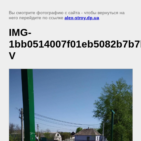
Вы смотрите фотографию с сайта
- чтобы вернуться на
него перейдите по ссылке
alex-stroy.dp.ua
IMG-
1bb0514007f01eb5082b7b7
V