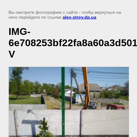
Вы смотрите фотографию с сайта
- чтобы вернуться на
него перейдите по ссылке
alex-stroy.dp.ua
IMG-
6e708253bf22fa8a60a3d50
V