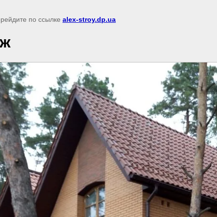
перейдите по ссылке
alex-stroy.dp.ua
дж