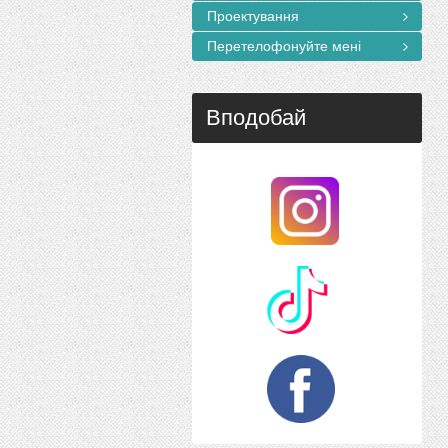
Проектування
Перетелофонуйте мені
Вподобай