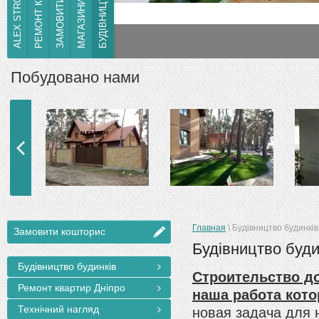
МАГАЗИНИ ТА МАФ
РЕМОНТ КВАРТИР
Ремонт квартир в м.Дніпро
Побудовано нами
Главная
\
Будівництво будинків
Замовити кошторис
Будівництво буди
Будівництво будинків
Строительство до
Ремонт квартир Дніпро
наша работа кот
Технічний нагляд
новая задача для н