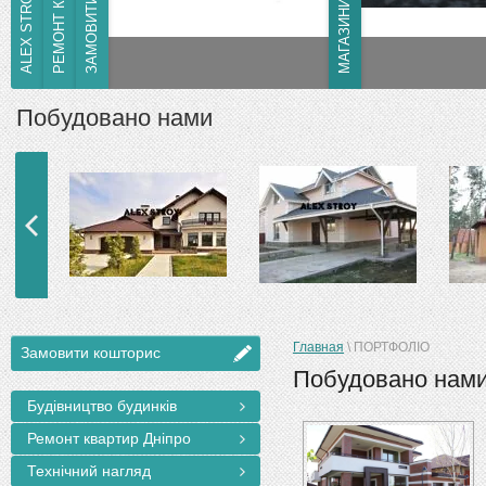
МАГАЗИНИ ТА МАФ
РЕМОНТ КВАРТИР
Ремонт квартир в м.Дніпро
Побудовано нами
Главная
\
ПОРТФОЛІО
Замовити кошторис
Побудовано нам
Будівництво будинків
Ремонт квартир Дніпро
Технічний нагляд