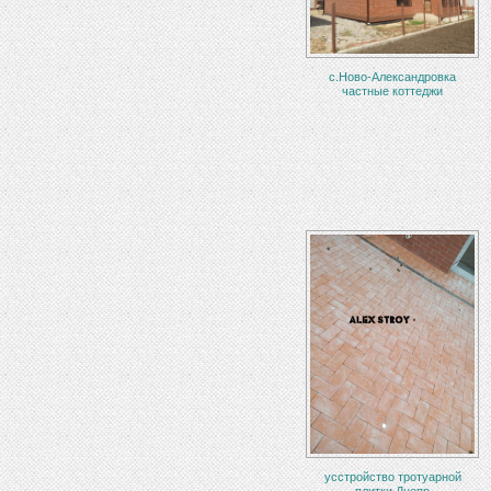
с.Ново-Александровка
частные коттеджи
усстройство тротуарной
плитки Днепр