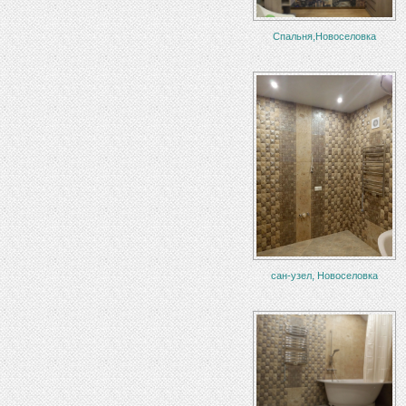
Спальня,Новоселовка
сан-узел, Новоселовка